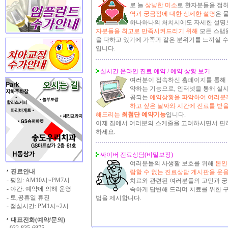
로 늘
상냥한 미소
로 환자분들을 접
역과 궁금점에 대한 상세한 설명
은 
하나하나의 처치시에도 자세한 설명
자분들을 최고로 만족시켜드리기 위해
모든 스탭
을 다하고 있기에 가족과 같은 분위기를 느끼실 수
입니다.
실시간 온라인 진료 예약 / 예약 상황 보기
여러분이 접속하신 홈페이지를 통해 
약하는 기능으로, 인터넷을 통해 실
공되는
예약상황을 파악하여 여러분
하고 싶은 날짜와 시간에 진료를 받을
해드리는
최첨단 예약기능
입니다.
이제 집에서 여러분의 스케줄을 고려하시면서 편
하세요.
싸이버 진료상담(비밀보장)
여러분들의 사생활 보호를 위해
본인
진료안내
람할 수 없는 진료상담 게시판을 운
- 평일: AM10시~PM7시
치료와 관련된 여러분들의 고민과 궁
- 야간: 예약에 의해 운영
속하게 답변해 드리며 치료를 위한 
- 토,공휴일 휴진
법을 제시합니다.
- 점심시간: PM1시~2시
대표전화(예약/문의)