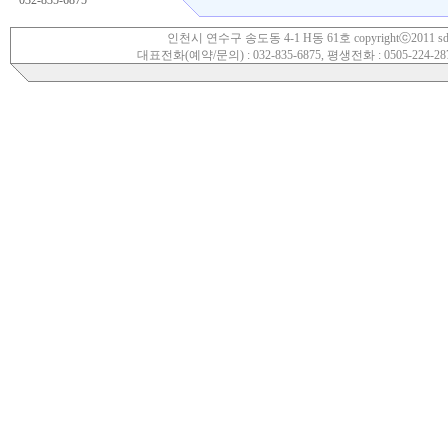
032-835-6875
인천시 연수구 송도동 4-1 H동 61호 copyrightⓒ2011 sdwoori.
대표전화(예약/문의) : 032-835-6875, 평생전화 : 0505-224-28