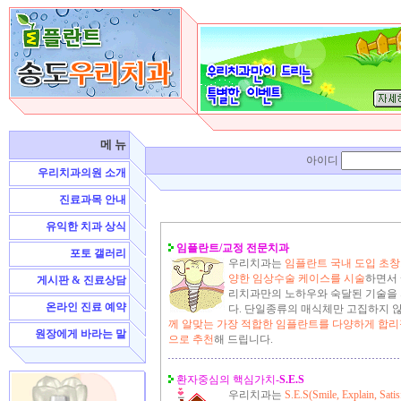
메 뉴
아이디
우리치과의원 소개
진료과목 안내
유익한 치과 상식
임플란트/교정 전문치과
포토 갤러리
우리치과는
임플란트 국내 도입 초창
양한 임상수술 케이스를 시술
하면서 
게시판 & 진료상담
리치과만의 노하우와 숙달된 기술을
온라인 진료 예약
다. 단일종류의 매식체만 고집하지 
께 알맞는 가장 적합한 임플란트를 다양하게 합리
원장에게 바라는 말
으로 추천
해 드립니다.
환자중심의 핵심가치-
S.E.S
우리치과는
S.E.S(Smile, Explain, Satis